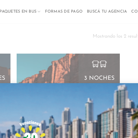
PAQUETES EN BUS
FORMAS DE PAGO
BUSCÁ TU AGENCIA
CO
Mostrando los 2 resul
ES
3 NOCHES
TALAMPAYA
YA
UNICO –
SEPTIEMBRE
RE