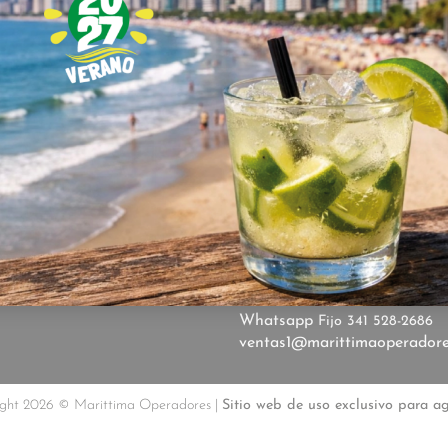
SALIDAS
.
26 de
BRE
SEPTIEMBRE
DORES,
CON 30 AÑOS DE
CONTACTANOS
SMO.
TENEMOS COMO
Rioja 1023 | Piso 1 Of. 1 | R
Marittimadifusion
+549 34
 SERVICIO CÁLIDO Y
Whatsapp
Fijo 341 528-2686
ventas1@marittimaoperador
ght 2026 © Marittima Operadores |
Sitio web de uso exclusivo para a