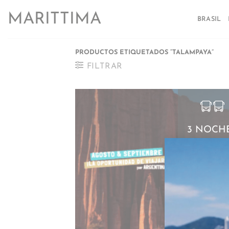
Saltar
MARITTIMA
al
BRASIL
contenido
PRODUCTOS ETIQUETADOS “TALAMPAYA”
FILTRAR
3 NOCH
TALAMPA
UNICO –
SEPTIEMB