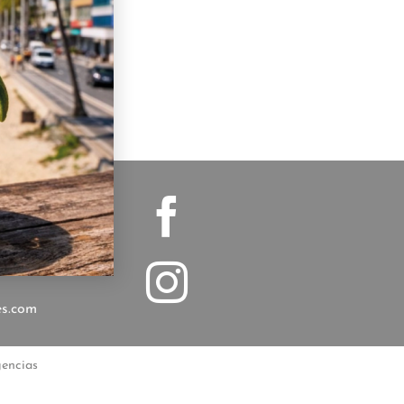
osario
1 578-1285
es.com
gencias