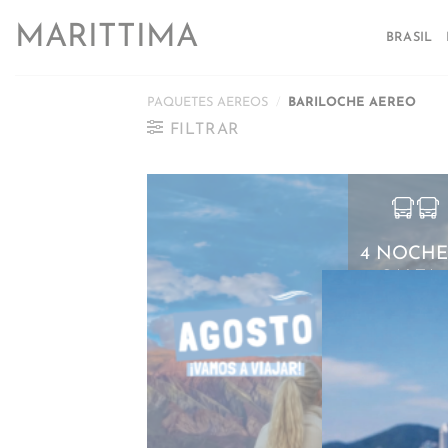
Saltar
MARITTIMA
al
BRASIL
contenido
PAQUETES AEREOS
/
BARILOCHE AEREO
FILTRAR
4 NOCHE
3 SALTA +
TAFI
NORTE EXPR
– AGOST
SEPTIEMB