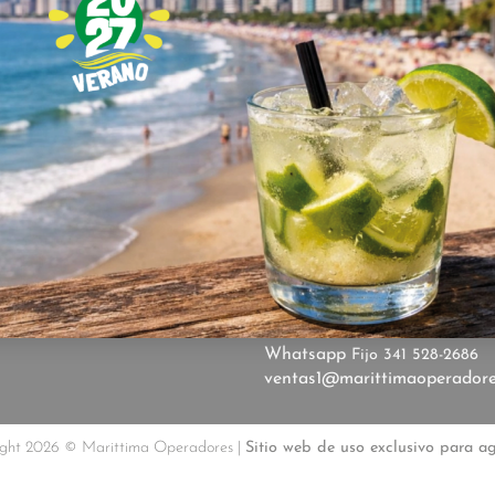
19
SALIDAS
.
RE
26 SEPTIEMBRE
DORES,
CON 30 AÑOS DE
CONTACTANOS
SMO.
TENEMOS COMO
Rioja 1023 | Piso 1 Of. 1 | R
Marittimadifusion
+549 34
 SERVICIO CÁLIDO Y
Whatsapp
Fijo 341 528-2686
ventas1@marittimaoperador
ght 2026 © Marittima Operadores |
Sitio web de uso exclusivo para a