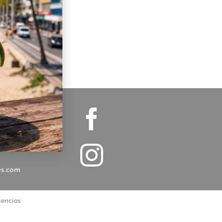
osario
1 578-1285
es.com
gencias