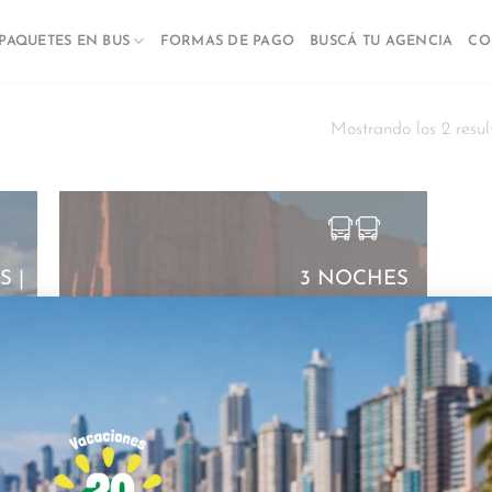
PAQUETES EN BUS
FORMAS DE PAGO
BUSCÁ TU AGENCIA
CO
Mostrando los 2 resul
S |
3 NOCHES
 1
TALAMPAYA
ESS
UNICO –
O
SEPTIEMBRE
RE