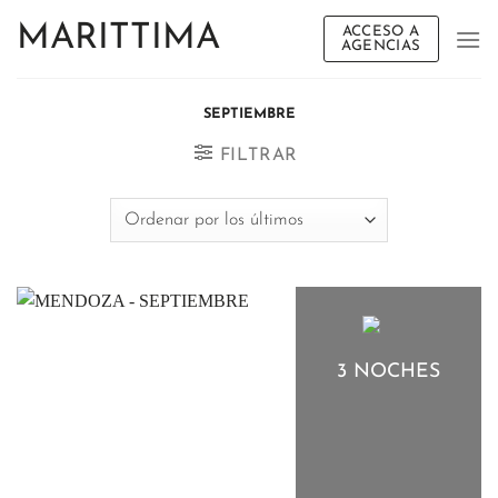
Saltar
MARITTIMA
ACCESO A
al
AGENCIAS
contenido
SEPTIEMBRE
FILTRAR
3 NOCHES