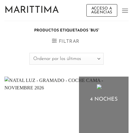
Saltar
MARITTIMA
ACCESO A
al
AGENCIAS
contenido
PRODUCTOS ETIQUETADOS “BUS”
FILTRAR
4 NOCHES