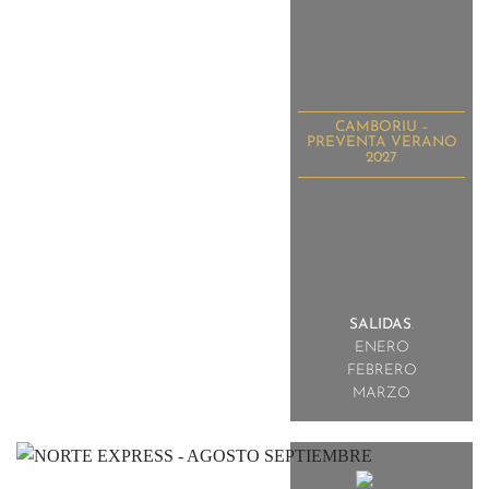
CAMBORIU –
PREVENTA VERANO
2027
SALIDAS
.
ENERO
FEBRERO
MARZO