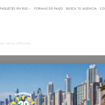
PAQUETES EN BUS
FORMAS DE PAGO
BUSCÁ TU AGENCIA
CO
n con tu selección.
DORES,
CON 30 AÑOS DE
CONTACTANOS
SMO.
TENEMOS COMO
Rioja 1023 | Piso 1 Of. 1 | R
Marittimadifusion
+549 34
 SERVICIO CÁLIDO Y
Whatsapp
Fijo 341 528-2686
ventas1@marittimaoperador