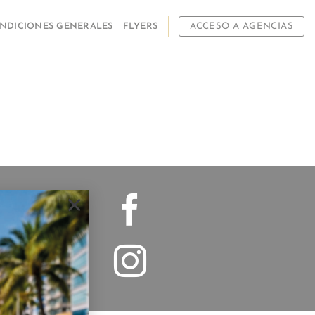
NDICIONES GENERALES
FLYERS
ACCESO A AGENCIAS
×
osario
1 578-1285
es.com