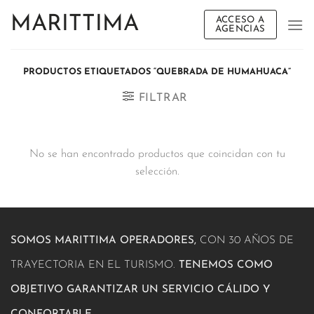
Saltar
MARITTIMA
ACCESO A
al
AGENCIAS
contenido
PRODUCTOS ETIQUETADOS “QUEBRADA DE HUMAHUACA”
FILTRAR
No se han encontrado productos que coincidan con tu
selección.
SOMOS MARITTIMA OPERADORES,
CON 30 AÑOS DE
TRAYECTORIA EN EL TURISMO.
TENEMOS COMO
OBJETIVO GARANTIZAR UN SERVICIO CÁLIDO Y