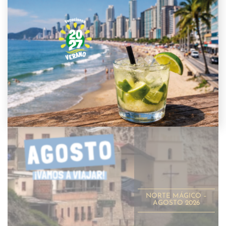
SALIDAS
.
14 de AGOSTO
6 NOCHES - TAFI
DEL VALLE +
SALTA + TILCARA
NORTE MÁGICO –
AGOSTO 2026