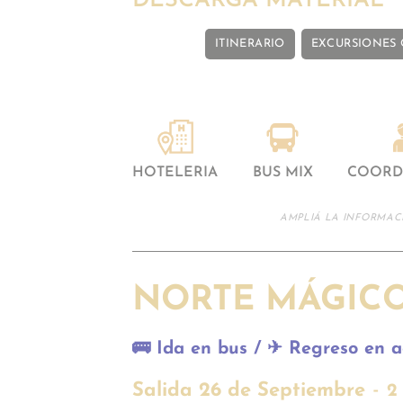
DESCARGÁ MATERIAL
ITINERARIO
EXCURSIONES
HOTELERIA
BUS MIX
COORD
AMPLIÁ LA INFORMAC
NORTE MÁGICO
🚌
Ida en bus /
✈
Regreso en a
-
Salida 26 de Septiembre
2