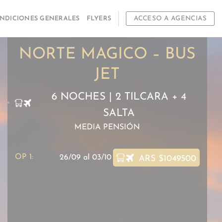
NDICIONES GENERALES
FLYERS
ACCESO A AGENCIAS
NORTE MAGICO – BUS
JET
6 NOCHES | 2 TILCARA + 4
SALTA
MEDIA PENSIÓN
OP 1:
26/09 al 03/10
ARS $1049500