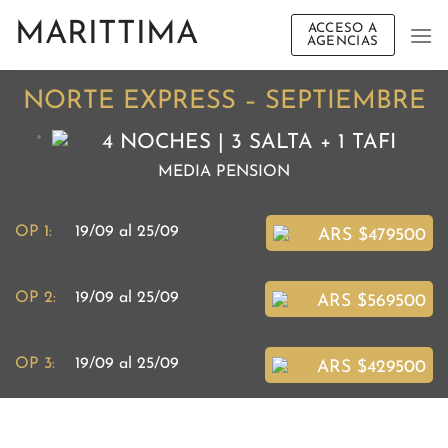
Saltar
MARITTIMA
ACCESO A
al
AGENCIAS
contenido
NORTE EXPRESS – SEPTIEMBRE
4 NOCHES | 3 SALTA + 1 TAFI
MEDIA PENSION
OP 1:
19/09 al 25/09
ARS $479500
OP 2:
19/09 al 25/09
ARS $569500
OP 3:
19/09 al 25/09
ARS $429500