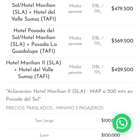
Sol/Hotel Marilian
Media
DBL /
$479.500
pensión
TPL
(SLA) + Hotel del
Valle Sumaj (TAFI)
Hotel Posada del
Sol/Hotel Marilian
Media
DBL /
$569.500
pensión
TPL
(SLA) + Posada La
Guadalupe (TAFI)
Hotel Marilian II (SLA)
Media
DBL /
+ Hotel del Valle
$429.500
pensión
TPL
Sumaj (TAFI)
*Aclaración: Hotel Marilian II (SLA) - MAP a 200 mts en
Posada del Sol*
PRECIOS TRASLADOS - MÍNIMO 2 PASAJEROS
$100.000
San Jorge
$100.000
Junín